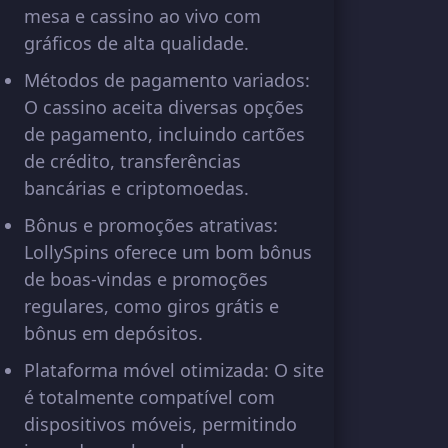
mesa e cassino ao vivo com
gráficos de alta qualidade.
Métodos de pagamento variados:
O cassino aceita diversas opções
de pagamento, incluindo cartões
de crédito, transferências
bancárias e criptomoedas.
Bônus e promoções atrativas:
LollySpins oferece um bom bônus
de boas-vindas e promoções
regulares, como giros grátis e
bônus em depósitos.
Plataforma móvel otimizada: O site
é totalmente compatível com
dispositivos móveis, permitindo