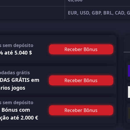
EUR
USD
GBP
BRL
CAD
G
 sem depósito
Receber Bônus
% até 5.040 $
odadas grátis
DAS GRÁTIS em
Receber Bônus
rios jogos
 sem depósito
 Bónus com
Receber Bônus
ção até 2.000 €