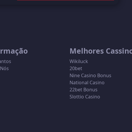
ormação
Melhores Cassin
antos
Wikiluck
 Nós
20bet
Nine Casino Bonus
National Сasino
22bet Bonus
Slottio Сasino