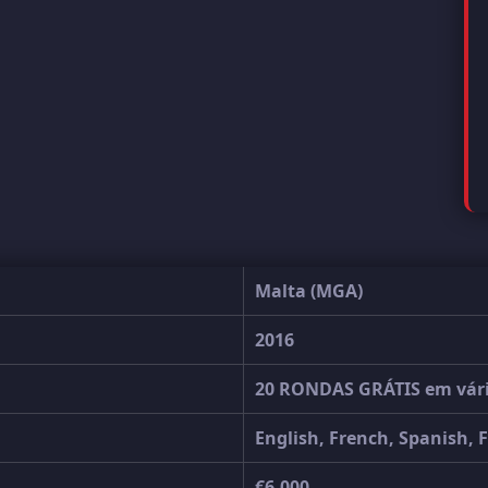
Malta (MGA)
2016
20 RONDAS GRÁTIS em vári
English
French
Spanish
F
€6,000