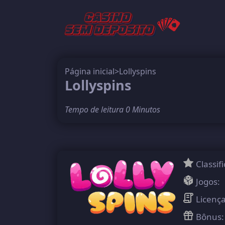
Página inicial
>
Lollyspins
Lollyspins
Tempo de leitura 0 Minutos
Classif
Jogos:
Licença
Bônus: