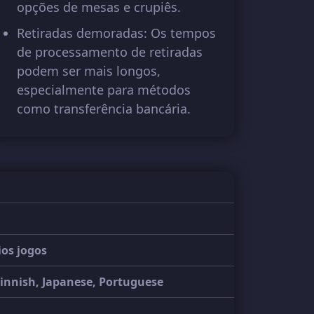
opções de mesas e crupiês.
Retiradas demoradas: Os tempos
de processamento de retiradas
podem ser mais longos,
especialmente para métodos
como transferência bancária.
os jogos
innish
Japanese
Portuguese