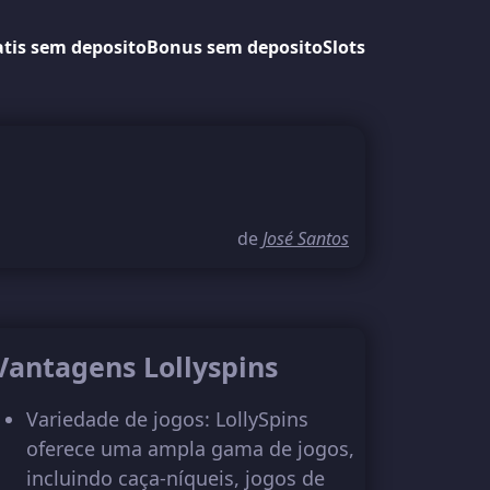
tis sem deposito
Bonus sem deposito
Slots
de
José Santos
Vantagens Lollyspins
Variedade de jogos: LollySpins
oferece uma ampla gama de jogos,
incluindo caça-níqueis, jogos de