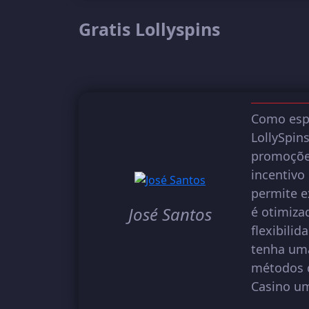
Gratis Lollyspins
Como espe
LollySpin
promoções
incentivo
permite ex
José Santos
é otimiza
flexibili
tenha uma
métodos d
Casino um