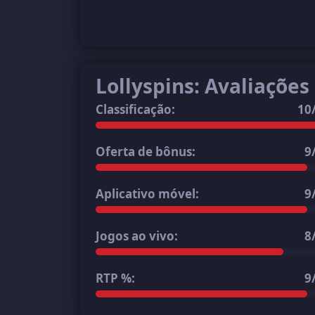
Lollyspins: Avaliações
Classificação:
10
Oferta de bônus:
9
Aplicativo móvel:
9
Jogos ao vivo:
8
RTP %:
9