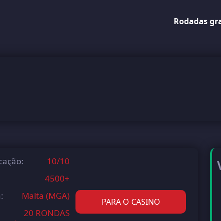
Rodadas gra
icação:
10/10
4500+
:
Malta (MGA)
PARA O CASINO
20 RONDAS