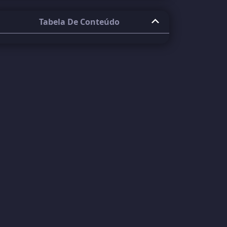
Tabela De Conteúdo