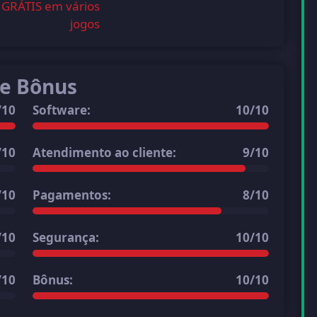
GRÁTIS em vários
jogos
 e Bônus
/10
Software:
10/10
/10
Atendimento ao cliente:
9/10
/10
Pagamentos:
8/10
/10
Segurança:
10/10
/10
Bônus:
10/10